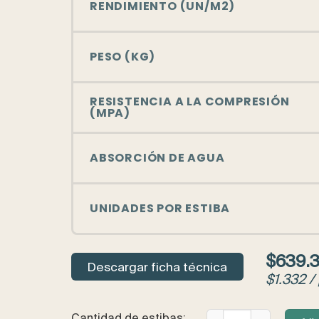
RENDIMIENTO (UN/M2)
PESO (KG)
RESISTENCIA A LA COMPRESIÓN
(MPA)
ABSORCIÓN DE AGUA
UNIDADES POR ESTIBA
$
639.
Descargar ficha técnica
$
1.332
/
TERRAS BRICK 11 RUST
Cantidad de estibas: