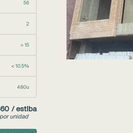
56
2
> 15
< 10.5%
480u
360
/ estiba
 por unidad
ICO ARENA cantidad