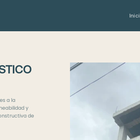
Inic
USTICO
es a la
meabilidad y
onstructiva de